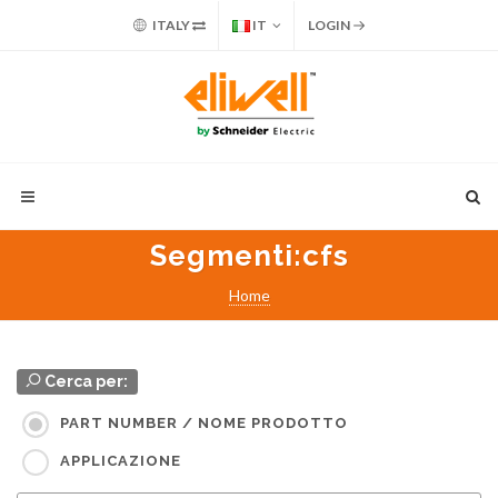
ITALY
IT
LOGIN
Segmenti
:cfs
Home
Cerca per:
PART NUMBER / NOME PRODOTTO
APPLICAZIONE