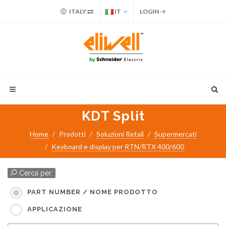
ITALY
IT
LOGIN
KDT Split
Home
Prodotti
Soluzioni Retail
Supermercati
Keyboard e display per RTN/RTX 400/600
Cerca per:
PART NUMBER / NOME PRODOTTO
APPLICAZIONE