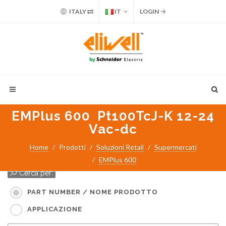
ITALY
IT
LOGIN
EMPlus 600 Pt100TcJ-K 12-24
Vac-dc
Home
Prodotti
Soluzioni Retail
Supermercati
EMPlus 600
Cerca per:
PART NUMBER / NOME PRODOTTO
APPLICAZIONE