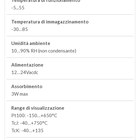
Temperatura di funzionamento
-5...55
Temperatura di immagazzinamento
-30…85
Umidità ambiente
10…90% RH (non condensante)
Alimentazione
12…24Vacdc
Assorbimento
3W max
Range di visualizzazione
Pt100: -150…+650°C
TcJ: -40…+750°C
TcK: -40…+135