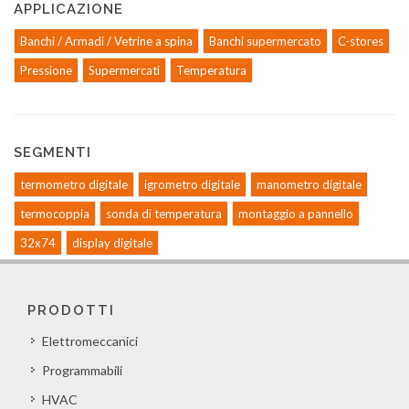
APPLICAZIONE
Banchi / Armadi / Vetrine a spina
Banchi supermercato
C-stores
Pressione
Supermercati
Temperatura
SEGMENTI
termometro digitale
igrometro digitale
manometro digitale
termocoppia
sonda di temperatura
montaggio a pannello
32x74
display digitale
PRODOTTI
Elettromeccanici
Programmabili
HVAC