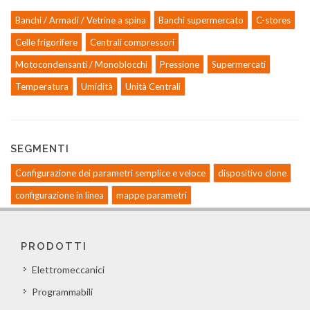
Banchi / Armadi / Vetrine a spina
Banchi supermercato
C-stores
Celle frigorifere
Centrali compressori
Motocondensanti / Monoblocchi
Pressione
Supermercati
Temperatura
Umidità
Unità Centrali
SEGMENTI
Configurazione dei parametri semplice e veloce
dispositivo clone
configurazione in linea
mappe parametri
PRODOTTI
Elettromeccanici
Programmabili