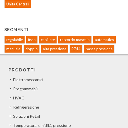
Unità Centrali
SEGMENTI
regolabile
fisso
capillare
raccordo maschio
automatico
manuale
doppio
alta pressione
R744
bassa pressione
PRODOTTI
Elettromeccanici
Programmabili
HVAC
Refrigerazione
Soluzioni Retail
Temperatura, umidità, pressione