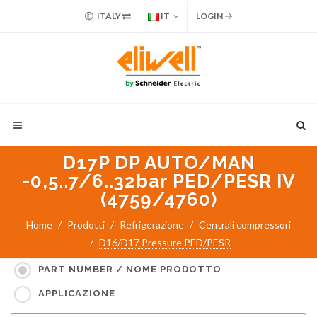
ITALY
IT
LOGIN
D17P DP AUTO/MAN
-0,5..7/6..32bar PED/PESR IV
(4759/4760)
Home
Prodotti
Refrigerazione
Centrali compressori
D16/D17 Pressure PED/PESR
Cerca per:
PART NUMBER / NOME PRODOTTO
APPLICAZIONE