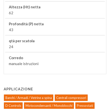
Altezza (Ht) netta
62
Profondità (P) netta
43
qtà per scatola
24
Corredo
manuale istruzioni
APPLICAZIONE
Banchi / Armadi / Vetrine a spina
Centrali compressori
D Controls
Motocondensanti / Monoblocchi
Pressostati