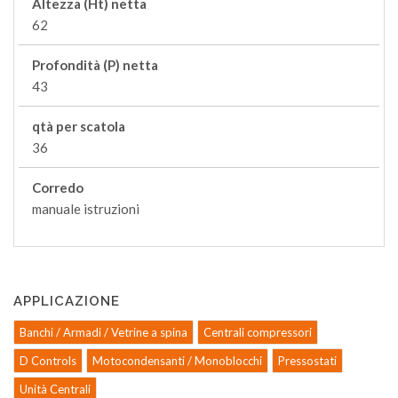
Altezza (Ht) netta
62
Profondità (P) netta
43
qtà per scatola
36
Corredo
manuale istruzioni
APPLICAZIONE
Banchi / Armadi / Vetrine a spina
Centrali compressori
D Controls
Motocondensanti / Monoblocchi
Pressostati
Unità Centrali