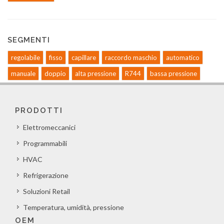
SEGMENTI
regolabile
fisso
capillare
raccordo maschio
automatico
manuale
doppio
alta pressione
R744
bassa pressione
PRODOTTI
Elettromeccanici
Programmabili
HVAC
Refrigerazione
Soluzioni Retail
Temperatura, umidità, pressione
OEM