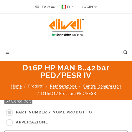
ITALY
IT
LOGIN
D16P HP MAN 8..42bar
PED/PESR IV
Home
Prodotti
Refrigerazione
Centrali compressori
D16/D17 Pressure PED/PESR
Cerca per:
PART NUMBER / NOME PRODOTTO
APPLICAZIONE