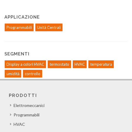
APPLICAZIONE
Programmabili
Unità Centrali
SEGMENTI
Display a colori HVAC
termostato
HVAC
temperatura
umidità
controllo
PRODOTTI
Elettromeccanici
Programmabili
HVAC