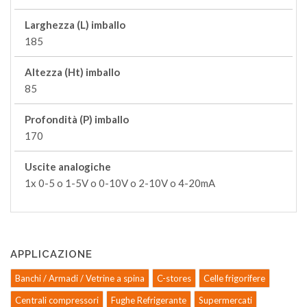
Larghezza (L) imballo
185
Altezza (Ht) imballo
85
Profondità (P) imballo
170
Uscite analogiche
1x 0-5 o 1-5V o 0-10V o 2-10V o 4-20mA
APPLICAZIONE
Banchi / Armadi / Vetrine a spina
C-stores
Celle frigorifere
Centrali compressori
Fughe Refrigerante
Supermercati