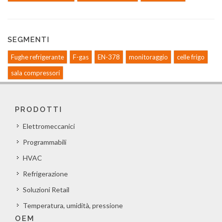
SEGMENTI
Fughe refrigerante
F-gas
EN-378
monitoraggio
celle frigo
sala compressori
PRODOTTI
Elettromeccanici
Programmabili
HVAC
Refrigerazione
Soluzioni Retail
Temperatura, umidità, pressione
OEM