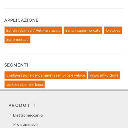
APPLICAZIONE
Banchi / Armadi / Vetrine a spina
Banchi supermercato
C-stores
Supermercati
SEGMENTI
Configurazione dei parametri semplice e veloce
dispositivo clone
configurazione in linea
PRODOTTI
Elettromeccanici
Programmabili