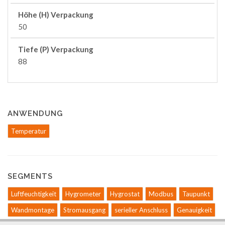
Höhe (H) Verpackung
50
Tiefe (P) Verpackung
88
ANWENDUNG
Temperatur
SEGMENTS
Luftfeuchtigkeit
Hygrometer
Hygrostat
Modbus
Taupunkt
Wandmontage
Stromausgang
serieller Anschluss
Genauigkeit