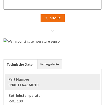
SUCHE
Fotogalerie
Technische Daten
Part Number
SNX011AA1M010
Betriebstemperatur
-50…100