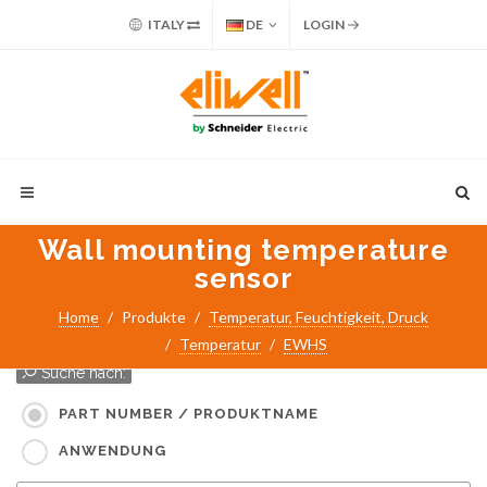
ITALY
DE
LOGIN
Wall mounting temperature
sensor
Home
Produkte
Temperatur, Feuchtigkeit, Druck
Temperatur
EWHS
Suche nach:
PART NUMBER / PRODUKTNAME
ANWENDUNG