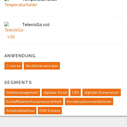
TelevisGo v10
ANWENDUNG
C-stores
Verdichterzentralen
SEGMENTS
Stufenmanagement
digitaler Scroll
CRII
digitaler Kompressor
hocheffiziente Kompressoreinheit
Kondensationsventilatoren
Schalttafeleinbau
DIN-Schiene