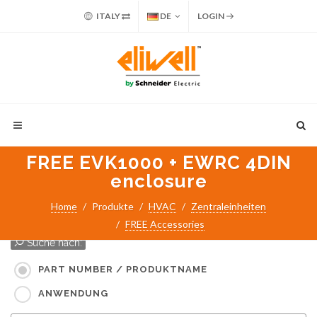
ITALY
DE
LOGIN
FREE EVK1000 + EWRC 4DIN
enclosure
Home
Produkte
HVAC
Zentraleinheiten
FREE Accessories
Suche nach:
PART NUMBER / PRODUKTNAME
ANWENDUNG