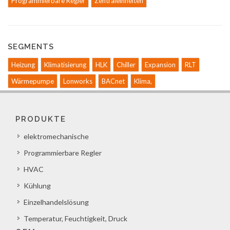
Programmierbare Regler
Zentraleinheiten
SEGMENTS
Heizung
Klimatisierung
HLK
Chiller
Expansion
RLT
Wärmepumpe
Lonworks
BACnet
Klima,
PRODUKTE
elektromechanische
Programmierbare Regler
HVAC
Kühlung
Einzelhandelslösung
Temperatur, Feuchtigkeit, Druck