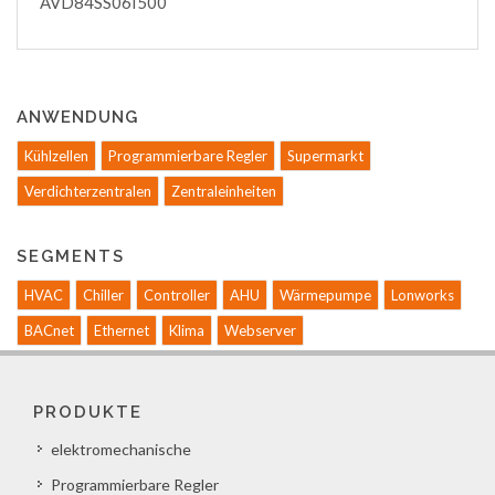
AVD84SS06I500
ANWENDUNG
Kühlzellen
Programmierbare Regler
Supermarkt
Verdichterzentralen
Zentraleinheiten
SEGMENTS
HVAC
Chiller
Controller
AHU
Wärmepumpe
Lonworks
BACnet
Ethernet
Klima
Webserver
PRODUKTE
elektromechanische
Programmierbare Regler