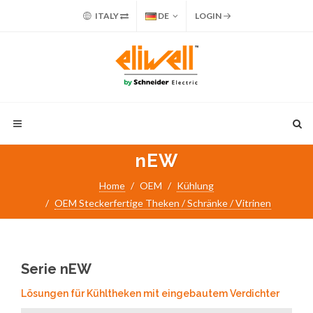
ITALY
DE
LOGIN
nEW
Home
OEM
Kühlung
OEM Steckerfertige Theken / Schränke / Vitrinen
Serie nEW
Lösungen für Kühltheken mit eingebautem Verdichter