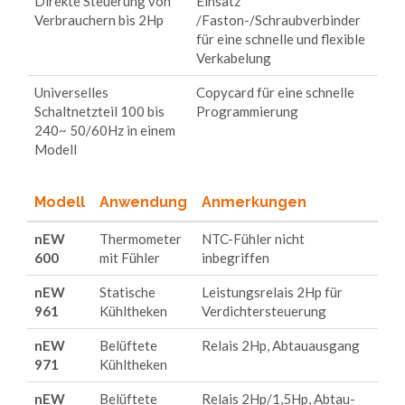
Direkte Steuerung von
Einsatz
Verbrauchern bis 2Hp
/Faston-/Schraubverbinder
für eine schnelle und flexible
Verkabelung
Universelles
Copycard für eine schnelle
Schaltnetzteil 100 bis
Programmierung
240~ 50/60Hz in einem
Modell
Modell
Anwendung
Anmerkungen
nEW
Thermometer
NTC-Fühler nicht
600
mit Fühler
inbegriffen
nEW
Statische
Leistungsrelais 2Hp für
961
Kühltheken
Verdichtersteuerung
nEW
Belüftete
Relais 2Hp, Abtauausgang
971
Kühltheken
nEW
Belüftete
Relais 2Hp/1,5Hp, Abtau-