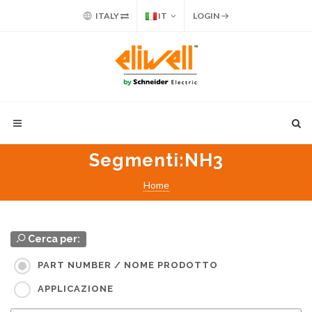
ITALY
IT
LOGIN
Segmenti
:NH3
Home
Cerca per:
PART NUMBER / NOME PRODOTTO
APPLICAZIONE