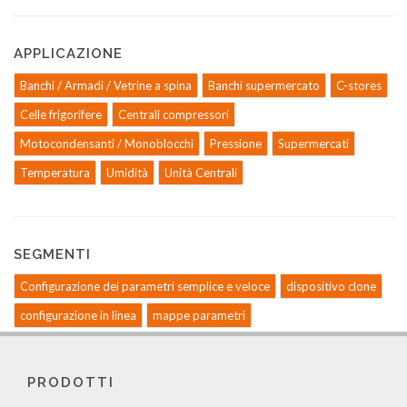
APPLICAZIONE
Banchi / Armadi / Vetrine a spina
Banchi supermercato
C-stores
Celle frigorifere
Centrali compressori
Motocondensanti / Monoblocchi
Pressione
Supermercati
Temperatura
Umidità
Unità Centrali
SEGMENTI
Configurazione dei parametri semplice e veloce
dispositivo clone
configurazione in linea
mappe parametri
PRODOTTI