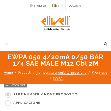
ITALY
IT
LOGIN
EWPA 050 4/20mA 0/50 BAR
1/4 SAE MALE M12 Cbl 2M
Home
Prodotti
Temperatura, umidità, pressione
Pressione
EWPA
Cerca per:
PART NUMBER / NOME PRODOTTO
APPLICAZIONE