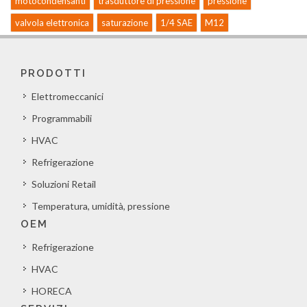
motocondensanti
trasduttore di pressione
pressione
valvola elettronica
saturazione
1/4 SAE
M12
PRODOTTI
Elettromeccanici
Programmabili
HVAC
Refrigerazione
Soluzioni Retail
Temperatura, umidità, pressione
OEM
Refrigerazione
HVAC
HORECA