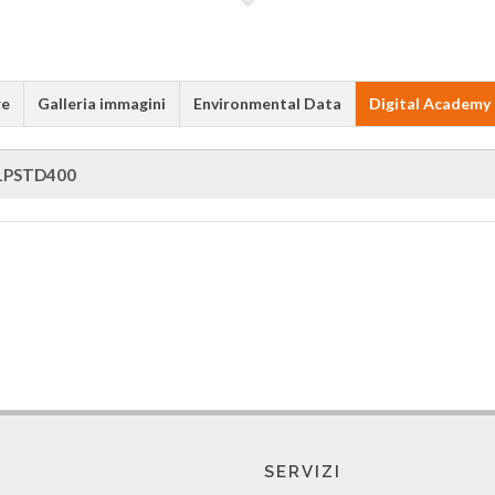
re
Galleria immagini
Environmental Data
Digital Academy
1PSTD400
SERVIZI