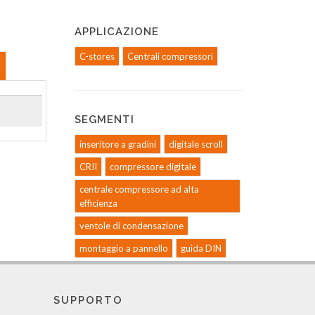
APPLICAZIONE
C-stores
Centrali compressori
SEGMENTI
inseritore a gradini
digitale scroll
CRII
compressore digitale
centrale compressore ad alta
efficienza
ventole di condensazione
montaggio a pannello
guida DIN
SUPPORTO