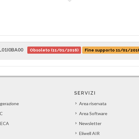
L01I0BA00
Obsoleto (11/01/2016)
Fine supporto 11/01/201
SERVIZI
igerazione
Area riservata
C
Area Software
ECA
Newsletter
Eliwell AIR