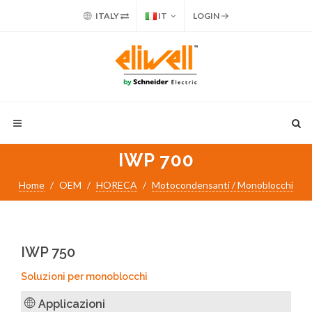
ITALY
IT
LOGIN
IWP 700
Home
OEM
HORECA
Motocondensanti / Monoblocchi
IWP 750
Soluzioni per monoblocchi
Applicazioni