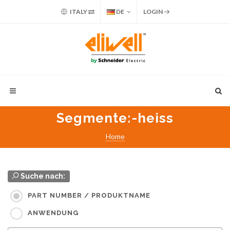
ITALY
DE
LOGIN
Segmente
:-heiss
Home
Suche nach:
PART NUMBER / PRODUKTNAME
ANWENDUNG