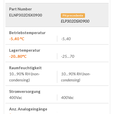
Part Number
ELNP302DSX0900
PN precedente
ELP302DSX0900
Betriebstemperatur
-5..40 °C
-5..40
Lagertemperatur
-20...80°C
-25…70
Raumfeuchtigkeit
10…90% RH (non-
10…90% RH (non-
condensing)
condensing)
Stromversorgung
400Vac
400Vac
Anz. Analogeingänge