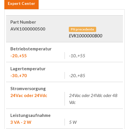
Expert Center
Part Number
AVK1000000500
PN precedente
EVK1000000B00
Betriebstemperatur
-20..+55
-10..+55
Lagertemperatur
-30..+70
-20..+85
Stromversorgung
24Vac oder 24Vdc
24Vac oder 24Vdc oder 48
Vdc
Leistungsaufnahme
3 VA - 2 W
5 W