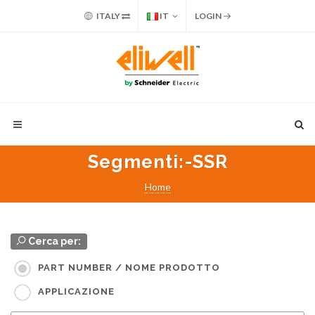
ITALY
IT
LOGIN
Segmenti
:-SSR
Home
Cerca per:
PART NUMBER / NOME PRODOTTO
APPLICAZIONE