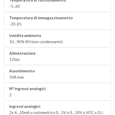
Temperatura di funzionamento
-5...60
Temperatura di immagazzinamento
-20..85
Umidità ambiente
10…90% RH (non condensante)
Alimentazione
12Vac
Assorbimento
5VA max
N° ingressi analogici
2
Ingressi analogici
2x 4…20mA o raziometrico 0…5V o 0…10V o NTC o D.I.