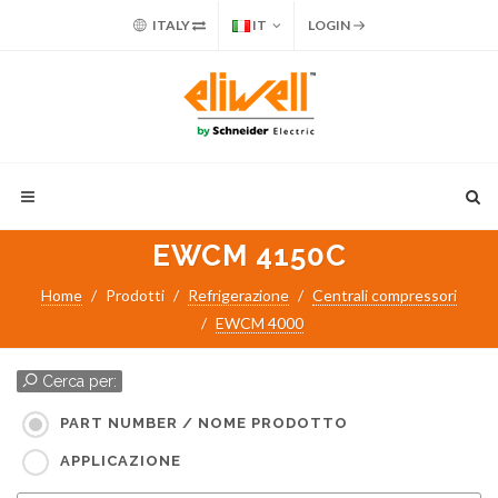
ITALY
IT
LOGIN
EWCM 4150C
Home
Prodotti
Refrigerazione
Centrali compressori
EWCM 4000
Cerca per:
PART NUMBER / NOME PRODOTTO
APPLICAZIONE