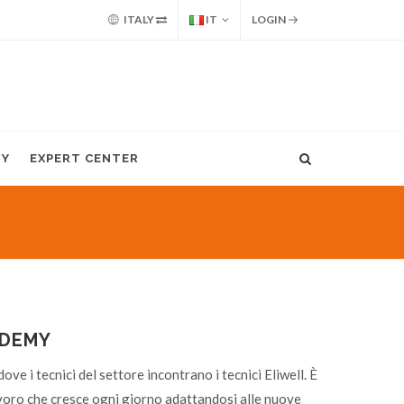
ITALY
IT
LOGIN
MY
EXPERT CENTER
ADEMY
dove i tecnici del settore incontrano i tecnici Eliwell. È
voro che cresce ogni giorno adattandosi alle nuove