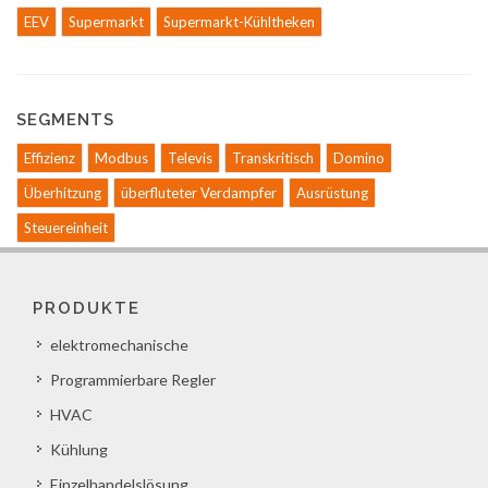
EEV
Supermarkt
Supermarkt-Kühltheken
SEGMENTS
Effizienz
Modbus
Televis
Transkritisch
Domino
Überhitzung
überfluteter Verdampfer
Ausrüstung
Steuereinheit
PRODUKTE
elektromechanische
Programmierbare Regler
HVAC
Kühlung
Einzelhandelslösung