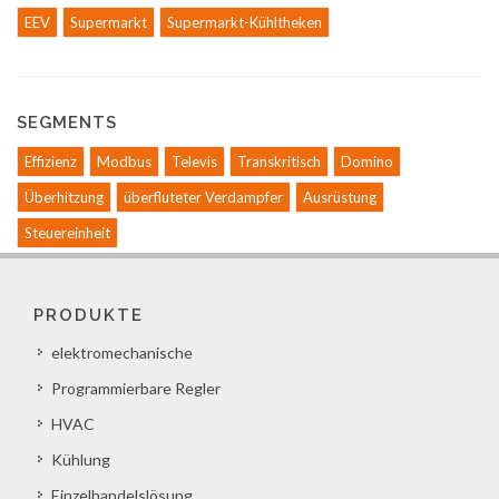
EEV
Supermarkt
Supermarkt-Kühltheken
SEGMENTS
Effizienz
Modbus
Televis
Transkritisch
Domino
Überhitzung
überfluteter Verdampfer
Ausrüstung
Steuereinheit
PRODUKTE
elektromechanische
Programmierbare Regler
HVAC
Kühlung
Einzelhandelslösung