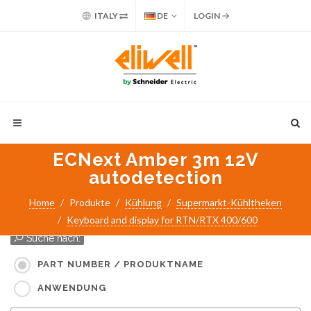
ITALY
DE
LOGIN
ECNext Amber 3m 12V
autodetection
Home
Produkte
Kühlung
Supermarkt-Kühltheken
Keyboard and display for RTN/RTX 400/600
Suche nach:
PART NUMBER / PRODUKTNAME
ANWENDUNG