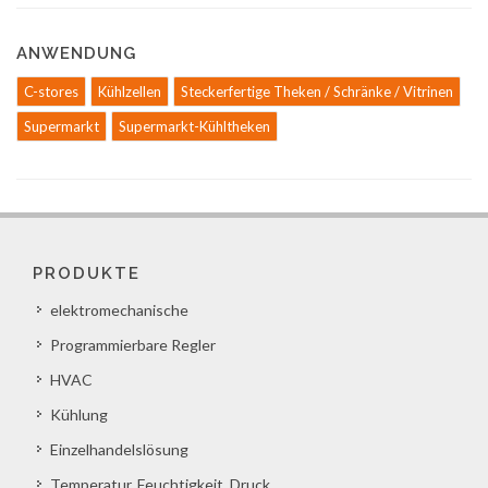
ANWENDUNG
C-stores
Kühlzellen
Steckerfertige Theken / Schränke / Vitrinen
Supermarkt
Supermarkt-Kühltheken
PRODUKTE
elektromechanische
Programmierbare Regler
HVAC
Kühlung
Einzelhandelslösung
Temperatur, Feuchtigkeit, Druck