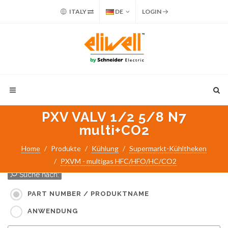
ITALY
DE
LOGIN
PXV VALV 1/2 5/8 N7
multi+CO2
Home
Produkte
Kühlung
Supermarkt-Kühltheken
PXVM - multigas HFC/HFO/HC/CO2
Suche nach:
PART NUMBER / PRODUKTNAME
ANWENDUNG