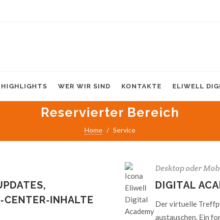
HIGHLIGHTS
WER WIR SIND
KONTAKTE
ELIWELL DI
Reservierter Bereich
Home
Service
Desktop oder Mob
UPDATES,
DIGITAL AC
T‑CENTER‑INHALTE
Der virtuelle Treffp
austauschen. Ein fo