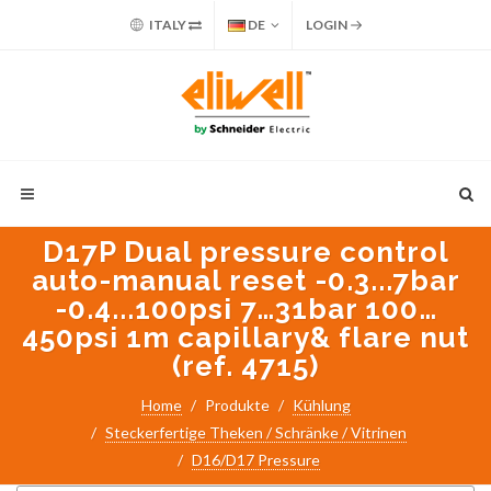
ITALY
DE
LOGIN
D17P Dual pressure control
auto-manual reset -0.3...7bar
-0.4...100psi 7…31bar 100…
450psi 1m capillary& flare nut
(ref. 4715)
Suche nach:
Home
Produkte
Kühlung
PART NUMBER / PRODUKTNAME
Steckerfertige Theken / Schränke / Vitrinen
ANWENDUNG
D16/D17 Pressure