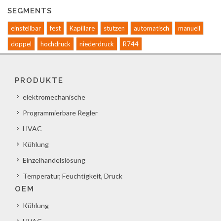
SEGMENTS
einstellbar
fest
Kapillare
stutzen
automatisch
manuell
doppel
hochdruck
niederdruck
R744
PRODUKTE
elektromechanische
Programmierbare Regler
HVAC
Kühlung
Einzelhandelslösung
Temperatur, Feuchtigkeit, Druck
OEM
Kühlung