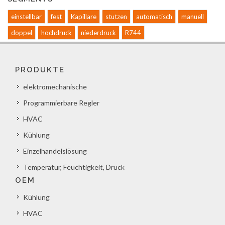
einstellbar
fest
Kapillare
stutzen
automatisch
manuell
doppel
hochdruck
niederdruck
R744
PRODUKTE
elektromechanische
Programmierbare Regler
HVAC
Kühlung
Einzelhandelslösung
Temperatur, Feuchtigkeit, Druck
OEM
Kühlung
HVAC