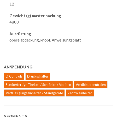
12
Gewicht (g) master packung
4800
Ausrüstung
obere abdeckung, knopf, Anweisungsblatt
ANWENDUNG
D Controls
Druckschalter
Steckerfertige Theken / Schränke / Vitrinen
Verdichterzentralen
Verflüssigungseinheiten / Standgeräte
Zentraleinheiten
SEGMENTS