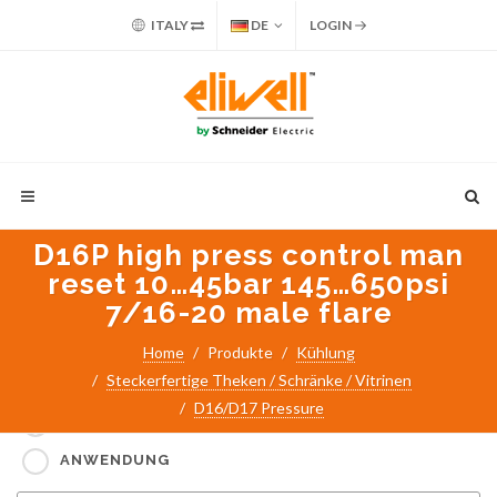
ITALY
DE
LOGIN
D16P high press control man
reset 10…45bar 145…650psi
7/16-20 male flare
Home
Produkte
Kühlung
Steckerfertige Theken / Schränke / Vitrinen
Suche nach:
D16/D17 Pressure
PART NUMBER / PRODUKTNAME
ANWENDUNG