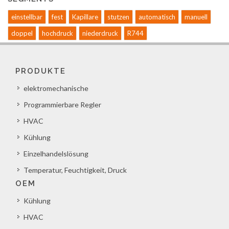
einstellbar
fest
Kapillare
stutzen
automatisch
manuell
doppel
hochdruck
niederdruck
R744
PRODUKTE
elektromechanische
Programmierbare Regler
HVAC
Kühlung
Einzelhandelslösung
Temperatur, Feuchtigkeit, Druck
OEM
Kühlung
HVAC