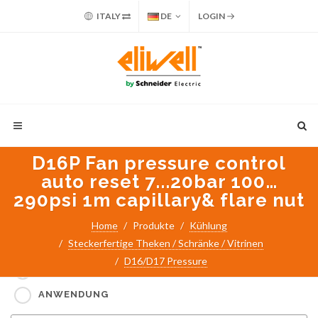
ITALY
DE
LOGIN
D16P Fan pressure control
auto reset 7...20bar 100…
290psi 1m capillary& flare nut
Home
Produkte
Kühlung
Steckerfertige Theken / Schränke / Vitrinen
Suche nach:
D16/D17 Pressure
PART NUMBER / PRODUKTNAME
ANWENDUNG