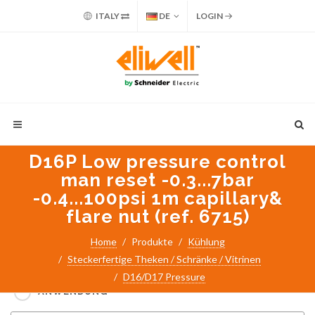
ITALY
DE
LOGIN
D16P Low pressure control
man reset -0.3...7bar
-0.4...100psi 1m capillary&
flare nut (ref. 6715)
Suche nach:
Home
Produkte
Kühlung
Steckerfertige Theken / Schränke / Vitrinen
PART NUMBER / PRODUKTNAME
D16/D17 Pressure
ANWENDUNG