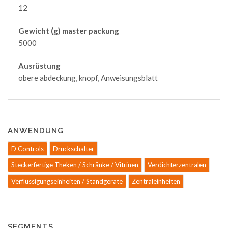
12
Gewicht (g) master packung
5000
Ausrüstung
obere abdeckung, knopf, Anweisungsblatt
ANWENDUNG
D Controls
Druckschalter
Steckerfertige Theken / Schränke / Vitrinen
Verdichterzentralen
Verflüssigungseinheiten / Standgeräte
Zentraleinheiten
SEGMENTS