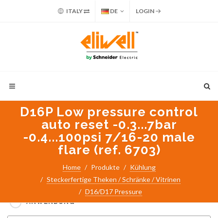
ITALY
DE
LOGIN
D16P Low pressure control
auto reset -0.3...7bar
-0.4...100psi 7/16-20 male
flare (ref. 6703)
Suche nach:
Home
Produkte
Kühlung
Steckerfertige Theken / Schränke / Vitrinen
PART NUMBER / PRODUKTNAME
D16/D17 Pressure
ANWENDUNG