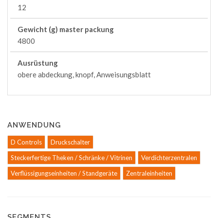
12
Gewicht (g) master packung
4800
Ausrüstung
obere abdeckung, knopf, Anweisungsblatt
ANWENDUNG
D Controls
Druckschalter
Steckerfertige Theken / Schränke / Vitrinen
Verdichterzentralen
Verflüssigungseinheiten / Standgeräte
Zentraleinheiten
SEGMENTS