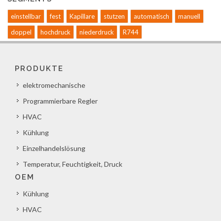
einstellbar
fest
Kapillare
stutzen
automatisch
manuell
doppel
hochdruck
niederdruck
R744
PRODUKTE
elektromechanische
Programmierbare Regler
HVAC
Kühlung
Einzelhandelslösung
Temperatur, Feuchtigkeit, Druck
OEM
Kühlung
HVAC