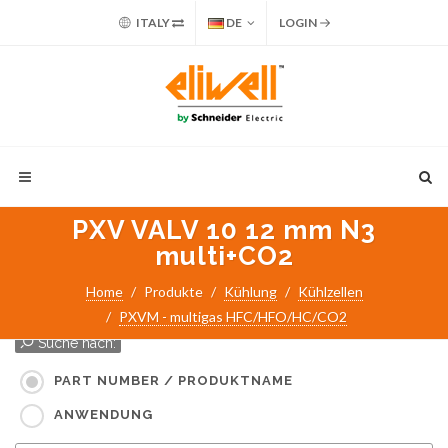
ITALY
DE
LOGIN
PXV VALV 10 12 mm N3
multi+CO2
Home
Produkte
Kühlung
Kühlzellen
PXVM - multigas HFC/HFO/HC/CO2
Suche nach:
PART NUMBER / PRODUKTNAME
ANWENDUNG