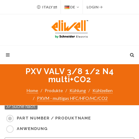
ITALY
DE
LOGIN
PXV VALV 3/8 1/2 N4
multi+CO2
Home
Produkte
Kühlung
Kühlzellen
PXVM - multigas HFC/HFO/HC/CO2
Suche nach:
PART NUMBER / PRODUKTNAME
ANWENDUNG