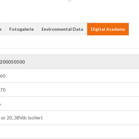
e
Fotogalerie
Environmental Data
Digital Academy
200050500
+60
+70
%
or 20..38Vdc isoliert