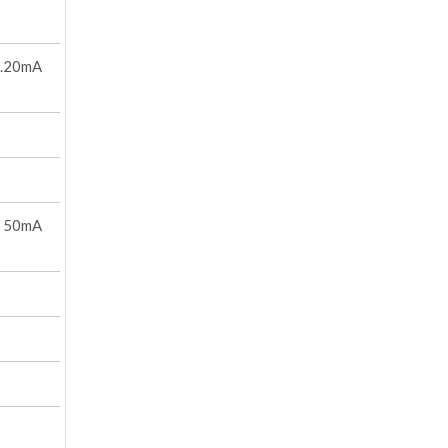
..20mA
C 50mA