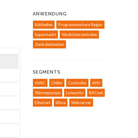
ANWENDUNG
Kühlzellen
Programmierbare Regler
Supermarkt
Verdichterzentralen
Zentraleinheiten
SEGMENTS
HVAC
Chiller
Controller
AHU
Wärmepumpe
Lonworks
BACnet
Ethernet
Klima
Webserver