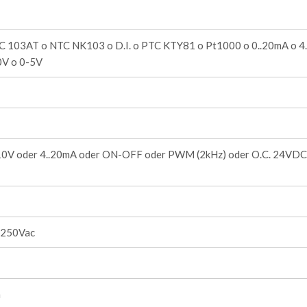
C 103AT o NTC NK103 o D.I. o PTC KTY81 o Pt1000 o 0..20mA o 4
0V o 0-5V
10V oder 4..20mA oder ON-OFF oder PWM (2kHz) oder O.C. 24VD
 250Vac
m