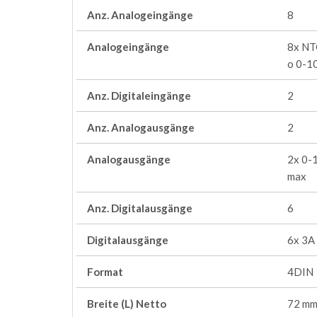
Anz. Analogeingänge
8
Analogeingänge
8x NT
o 0-1
Anz. Digitaleingänge
2
Anz. Analogausgänge
2
Analogausgänge
2x 0-
max
Anz. Digitalausgänge
6
Digitalausgänge
6x 3A
Format
4DIN
Breite (L) Netto
72 m