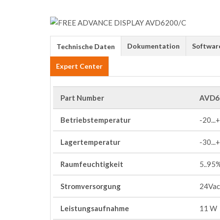
Dokumentation
Softwar
Technische Daten
Expert Center
Part Number
AVD6
Betriebstemperatur
-20...
Lagertemperatur
-30...
Raumfeuchtigkeit
5..95
Stromversorgung
24Vac 
Leistungsaufnahme
11 W