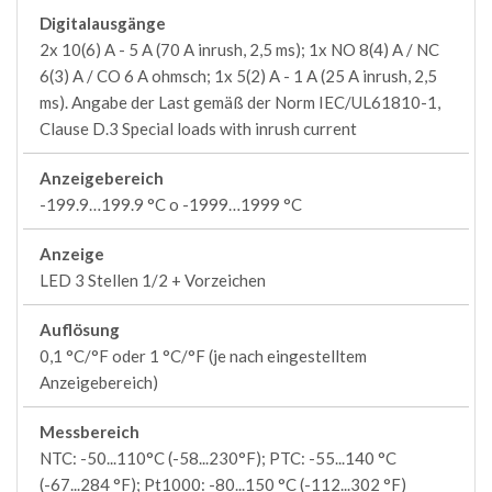
Digitalausgänge
2x 10(6) A - 5 A (70 A inrush, 2,5 ms); 1x NO 8(4) A / NC
6(3) A / CO 6 A ohmsch; 1x 5(2) A - 1 A (25 A inrush, 2,5
ms). Angabe der Last gemäß der Norm IEC/UL61810-1,
Clause D.3 Special loads with inrush current
Anzeigebereich
-199.9…199.9 °C o -1999…1999 °C
Anzeige
LED 3 Stellen 1/2 + Vorzeichen
Auflösung
0,1 °C/°F oder 1 °C/°F (je nach eingestelltem
Anzeigebereich)
Messbereich
NTC: -50...110°C (-58...230°F); PTC: -55...140 °C
(-67...284 °F); Pt1000: -80...150 °C (-112...302 °F)