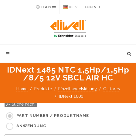
ITALY
DE
LOGIN
IDNext 1485 NTC 1,5Hp/1,5Hp
/8/5 12V SBCL AIR HC
Home
Produkte
Einzelhandelslösung
C-stores
IDNext 1000
Suche nach:
PART NUMBER / PRODUKTNAME
ANWENDUNG