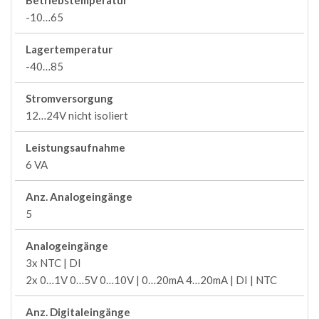
Betriebstemperatur
-10…65
Lagertemperatur
-40…85
Stromversorgung
12…24V nicht isoliert
Leistungsaufnahme
6 VA
Anz. Analogeingänge
5
Analogeingänge
3x NTC | DI
2x 0…1V 0…5V 0…10V | 0…20mA 4…20mA | DI | NTC
Anz. Digitaleingänge