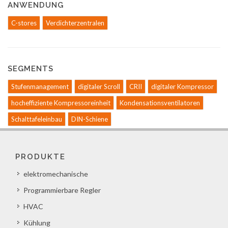
ANWENDUNG
C-stores
Verdichterzentralen
SEGMENTS
Stufenmanagement
digitaler Scroll
CRII
digitaler Kompressor
hocheffiziente Kompressoreinheit
Kondensationsventilatoren
Schalttafeleinbau
DIN-Schiene
PRODUKTE
elektromechanische
Programmierbare Regler
HVAC
Kühlung