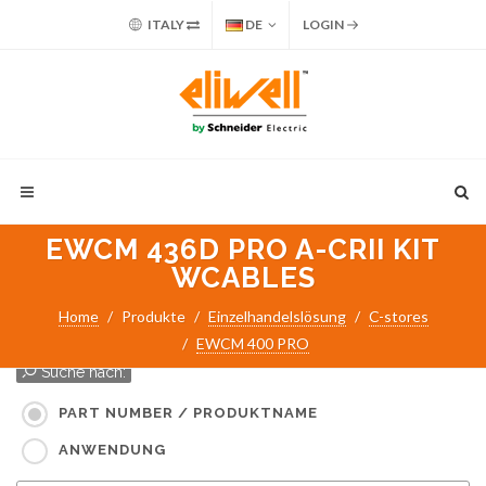
ITALY
DE
LOGIN
EWCM 436D PRO A-CRII KIT
WCABLES
Home
Produkte
Einzelhandelslösung
C-stores
EWCM 400 PRO
Suche nach:
PART NUMBER / PRODUKTNAME
ANWENDUNG